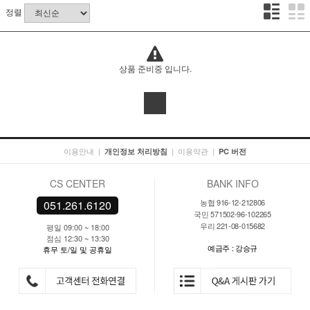
정렬
상품 준비중 입니다.
이용안내
|
|
이용약관
|
개인정보 처리방침
PC 버전
CS CENTER
BANK INFO
농협 916-12-212806
051.261.6120
국민 571502-96-102265
우리 221-08-015682
평일 09:00 ~ 18:00
점심 12:30 ~ 13:30
예금주 : 강승규
휴무 토/일 및 공휴일