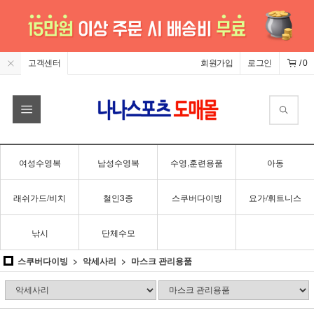
고객센터
회원가입
로그인
/
0
여성수영복
남성수영복
수영,훈련용품
아동
래쉬가드/비치
철인3종
스쿠버다이빙
요가/휘트니스
낚시
단체수모
스쿠버다이빙
악세사리
마스크 관리용품