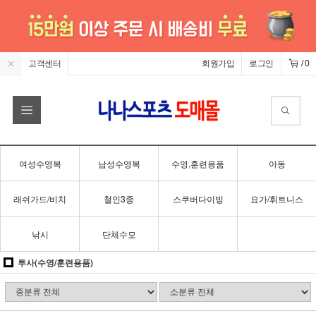
고객센터
회원가입
로그인
/
0
여성수영복
남성수영복
수영,훈련용품
아동
래쉬가드/비치
철인3종
스쿠버다이빙
요가/휘트니스
낚시
단체수모
투사(수영/훈련용품)