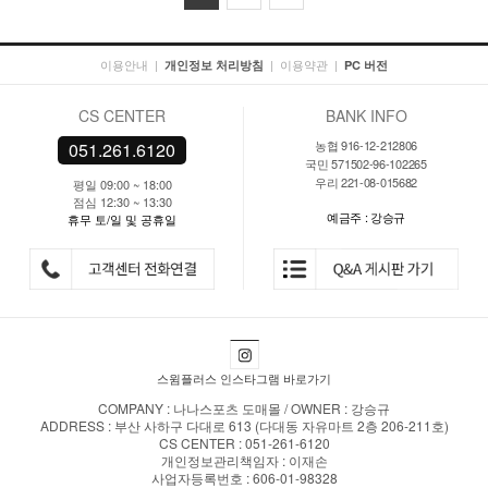
이용안내
|
|
이용약관
|
개인정보 처리방침
PC 버전
CS CENTER
BANK INFO
농협 916-12-212806
051.261.6120
국민 571502-96-102265
우리 221-08-015682
평일 09:00 ~ 18:00
점심 12:30 ~ 13:30
예금주 : 강승규
휴무 토/일 및 공휴일
스윔플러스 인스타그램 바로가기
COMPANY : 나나스포츠 도매몰 / OWNER : 강승규
ADDRESS : 부산 사하구 다대로 613 (다대동 자유마트 2층 206-211호)
CS CENTER : 051-261-6120
개인정보관리책임자 : 이재손
사업자등록번호 : 606-01-98328