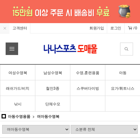
고객센터
회원가입
로그인
/
0
여성수영복
남성수영복
수영,훈련용품
아동
래쉬가드/비치
철인3종
스쿠버다이빙
요가/휘트니스
낚시
단체수모
아동수영용품
여아동수영복