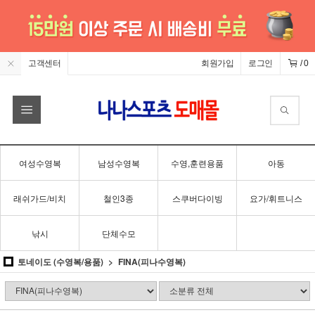
고객센터
회원가입
로그인
/
0
여성수영복
남성수영복
수영,훈련용품
아동
래쉬가드/비치
철인3종
스쿠버다이빙
요가/휘트니스
낚시
단체수모
토네이도 (수영복/용품)
FINA(피나수영복)