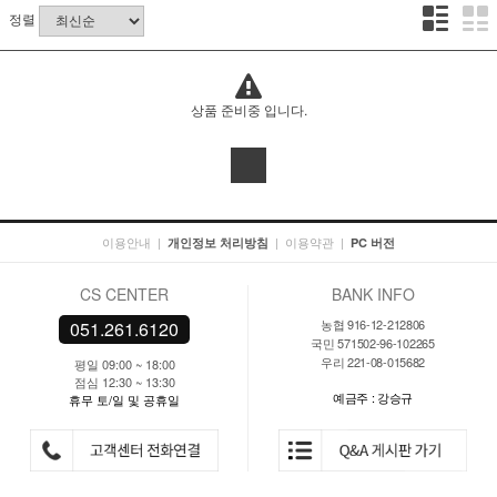
정렬
상품 준비중 입니다.
이용안내
|
|
이용약관
|
개인정보 처리방침
PC 버전
CS CENTER
BANK INFO
농협 916-12-212806
051.261.6120
국민 571502-96-102265
우리 221-08-015682
평일 09:00 ~ 18:00
점심 12:30 ~ 13:30
예금주 : 강승규
휴무 토/일 및 공휴일