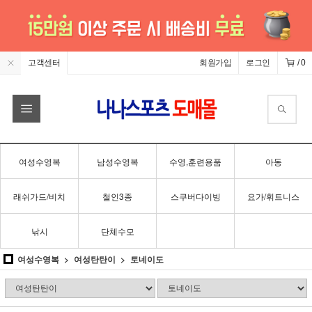
고객센터
회원가입
로그인
/
0
여성수영복
남성수영복
수영,훈련용품
아동
래쉬가드/비치
철인3종
스쿠버다이빙
요가/휘트니스
낚시
단체수모
여성수영복
여성탄탄이
토네이도