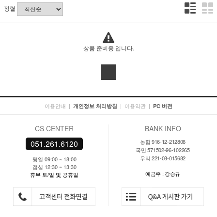
정렬
상품 준비중 입니다.
이용안내
|
|
이용약관
|
개인정보 처리방침
PC 버전
CS CENTER
BANK INFO
농협 916-12-212806
051.261.6120
국민 571502-96-102265
우리 221-08-015682
평일 09:00 ~ 18:00
점심 12:30 ~ 13:30
예금주 : 강승규
휴무 토/일 및 공휴일