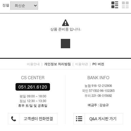
정렬
상품 준비중 입니다.
이용안내
|
|
이용약관
|
개인정보 처리방침
PC 버전
CS CENTER
BANK INFO
농협 916-12-212806
051.261.6120
국민 571502-96-102265
우리 221-08-015682
평일 09:00 ~ 18:00
점심 12:30 ~ 13:30
예금주 : 강승규
휴무 토/일 및 공휴일