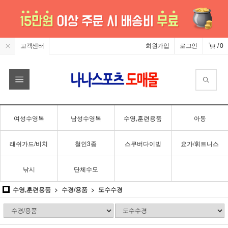
고객센터
회원가입
로그인
/
0
여성수영복
남성수영복
수영,훈련용품
아동
래쉬가드/비치
철인3종
스쿠버다이빙
요가/휘트니스
낚시
단체수모
수영,훈련용품
수경/용품
도수수경