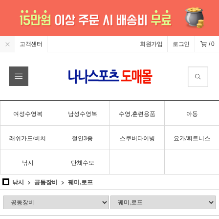
고객센터
회원가입
로그인
/
0
여성수영복
남성수영복
수영,훈련용품
아동
래쉬가드/비치
철인3종
스쿠버다이빙
요가/휘트니스
낚시
단체수모
낚시
공동장비
꿰미,로프