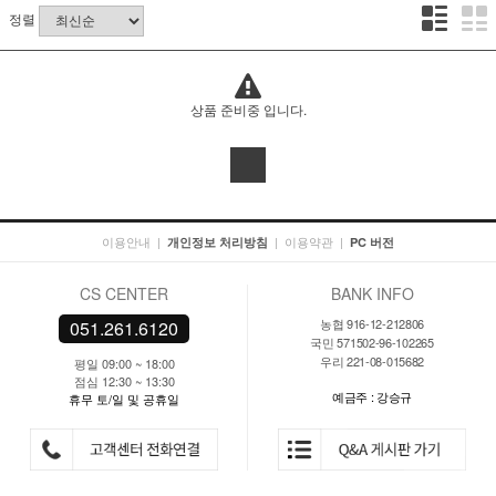
정렬
상품 준비중 입니다.
이용안내
|
|
이용약관
|
개인정보 처리방침
PC 버전
CS CENTER
BANK INFO
농협 916-12-212806
051.261.6120
국민 571502-96-102265
우리 221-08-015682
평일 09:00 ~ 18:00
점심 12:30 ~ 13:30
예금주 : 강승규
휴무 토/일 및 공휴일