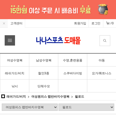
고객센터
회원가입
로그인
/
0
여성수영복
남성수영복
수영,훈련용품
아동
래쉬가드/비치
철인3종
스쿠버다이빙
요가/휘트니스
낚시
단체수모
래쉬가드/비치
여성원피스 랩반바지수영복
필로드