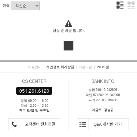
정렬
상품 준비중 입니다.
이용안내
|
|
이용약관
|
개인정보 처리방침
PC 버전
CS CENTER
BANK INFO
농협 916-12-212806
051.261.6120
국민 571502-96-102265
우리 221-08-015682
평일 09:00 ~ 18:00
점심 12:30 ~ 13:30
예금주 : 강승규
휴무 토/일 및 공휴일