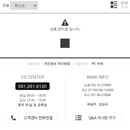
정렬
상품 준비중 입니다.
이용안내
|
|
이용약관
|
개인정보 처리방침
PC 버전
CS CENTER
BANK INFO
농협 916-12-212806
051.261.6120
국민 571502-96-102265
우리 221-08-015682
평일 09:00 ~ 18:00
점심 12:30 ~ 13:30
예금주 : 강승규
휴무 토/일 및 공휴일