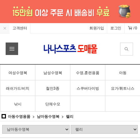
고객센터
회원가입
로그인
/
0
여성수영복
남성수영복
수영,훈련용품
아동
래쉬가드/비치
철인3종
스쿠버다이빙
요가/휘트니스
낚시
단체수모
아동수영용품
남아동수영복
랠리