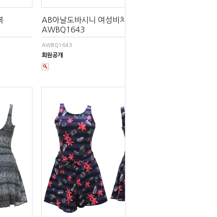
복
AB아날도바시니 여성비치수영복
AWBQ1643
AWBQ1643
회원공개