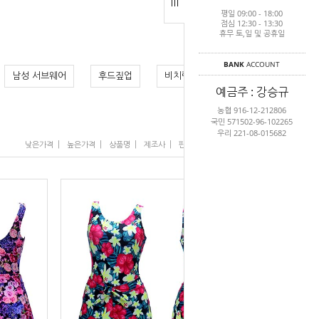
평일 09:00 - 18:00
>
Home
래쉬가드/비치
점심 12:30 - 13:30
휴무 토,일 및 공휴일
BANK
ACCOUNT
남성 서브웨어
후드짚업
비치랩반바지(2)
예금주 : 강승규
농협 916-12-212806
국민 571502-96-102265
우리 221-08-015682
|
|
|
|
|
낮은가격
높은가격
상품명
제조사
판매순위
많이 본 상품