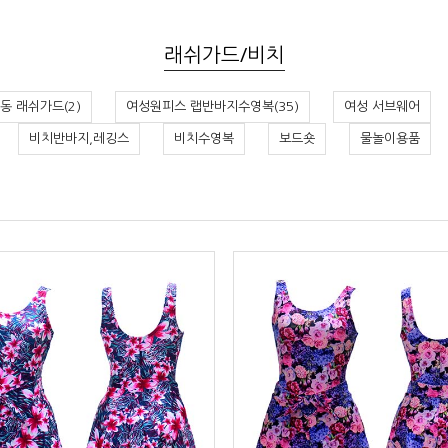
래쉬가드/비치
동 래쉬가드(2)
여성원피스 랩반바지수영복(35)
여성 서브웨어
비치반바지,레깅스
비치수영복
보드숏
물놀이용품