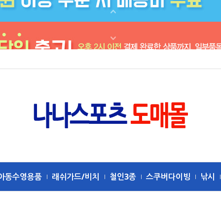
아동수영용품
래쉬가드/비치
철인3종
스쿠버다이빙
낚시