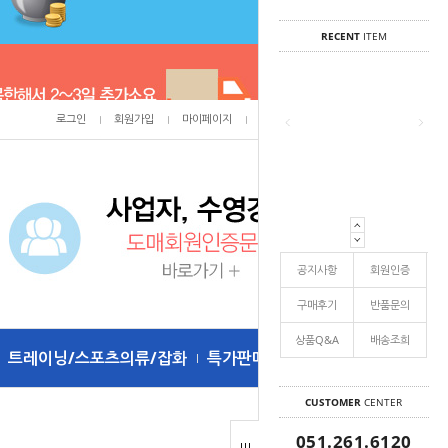
RECENT
ITEM
로그인
회원가입
마이페이지
주문조회
/
0
공지사항
회원인증
구매후기
반품문의
상품Q&A
배송조희
트레이닝/스포츠의류/잡화
특가판매
CUSTOMER
CENTER
051.261.6120