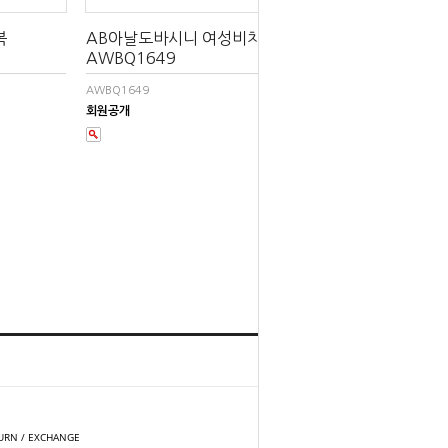
복
AB아날도바시니 여성비치수영복
AWBQ1649
AWBQ1649
회원공개
홈
TOP
URN / EXCHANGE