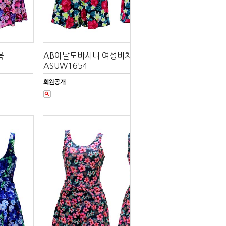
복
AB아날도바시니 여성비치수영복
ASUW1654
회원공개