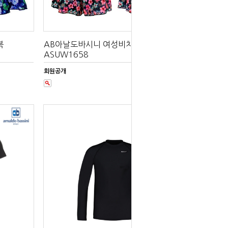
복
AB아날도바시니 여성비치수영복
ASUW1658
회원공개