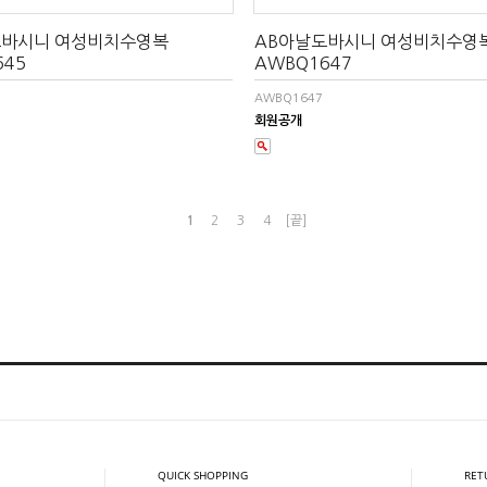
도바시니 여성비치수영복
AB아날도바시니 여성비치수영
645
AWBQ1647
AWBQ1647
회원공개
1
2
3
4
[끝]
QUICK SHOPPING
RET