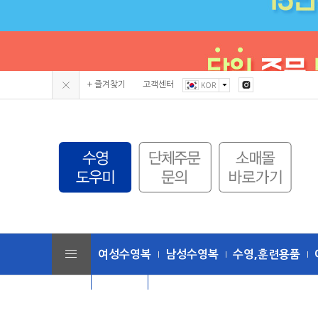
+ 즐겨찾기
고객센터
KOR
여성수영복
남성수영복
수영,훈련용품
단체수모
토네이도 (수영복/용품)