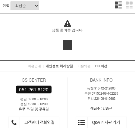
정렬
상품 준비중 입니다.
이용안내
|
|
이용약관
|
개인정보 처리방침
PC 버전
CS CENTER
BANK INFO
농협 916-12-212806
051.261.6120
국민 571502-96-102265
우리 221-08-015682
평일 09:00 ~ 18:00
점심 12:30 ~ 13:30
예금주 : 강승규
휴무 토/일 및 공휴일