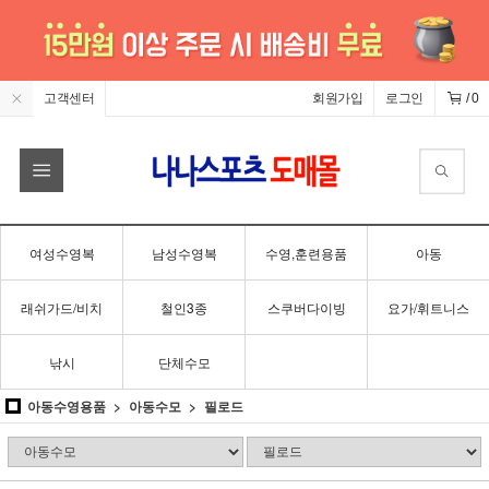
고객센터
회원가입
로그인
/
0
여성수영복
남성수영복
수영,훈련용품
아동
래쉬가드/비치
철인3종
스쿠버다이빙
요가/휘트니스
낚시
단체수모
아동수영용품
아동수모
필로드