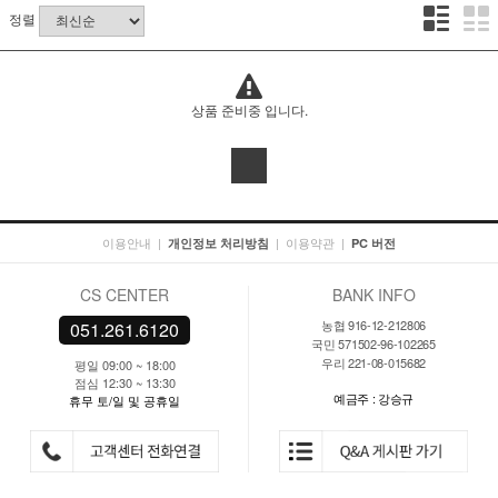
정렬
상품 준비중 입니다.
이용안내
|
|
이용약관
|
개인정보 처리방침
PC 버전
CS CENTER
BANK INFO
농협 916-12-212806
051.261.6120
국민 571502-96-102265
우리 221-08-015682
평일 09:00 ~ 18:00
점심 12:30 ~ 13:30
예금주 : 강승규
휴무 토/일 및 공휴일