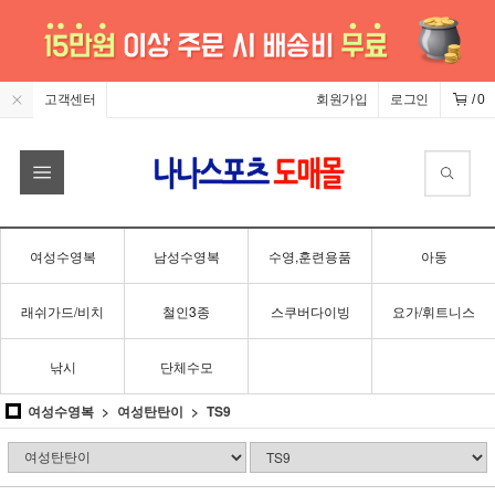
고객센터
회원가입
로그인
/
0
여성수영복
남성수영복
수영,훈련용품
아동
래쉬가드/비치
철인3종
스쿠버다이빙
요가/휘트니스
낚시
단체수모
여성수영복
여성탄탄이
TS9