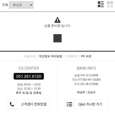
정렬
상품 준비중 입니다.
이용안내
|
|
이용약관
|
개인정보 처리방침
PC 버전
CS CENTER
BANK INFO
농협 916-12-212806
051.261.6120
국민 571502-96-102265
우리 221-08-015682
평일 09:00 ~ 18:00
점심 12:30 ~ 13:30
예금주 : 강승규
휴무 토/일 및 공휴일