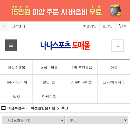
고객센터
회원가입
로그인
/
0
여성수영복
남성수영복
수영,훈련용품
아동
래쉬가드/비치
철인3종
스쿠버다이빙
요가/휘트니스
낚시
단체수모
여성수영복
여성일반용 U형
후그