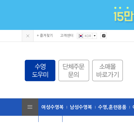
+ 즐겨찾기
고객센터
KOR
여성수영복
남성수영복
수영,훈련용품
단체수모
토네이도 (수영복/용품)