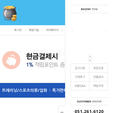
RECENT
ITEM
로그인
회원가입
마이페이지
주문조회
/
0
공지사항
회원인증
구매후기
반품문의
상품Q&A
배송조희
트레이닝/스포츠의류/잡화
특가판매
CUSTOMER
CENTER
051.261.6120