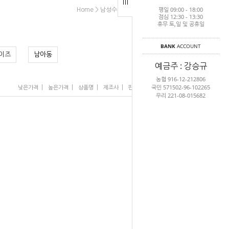
평일 09:00 - 18:00
>
>
>
Home
남성수영복
균일가수영복
남아동
점심 12:30 - 13:30
휴무 토,일 및 공휴일
BANK
ACCOUNT
이즈
남아동
예금주 : 강승규
농협 916-12-212806
국민 571502-96-102265
|
|
|
|
|
낮은가격
높은가격
상품명
제조사
판매순위
많이 본 상품
우리 221-08-015682