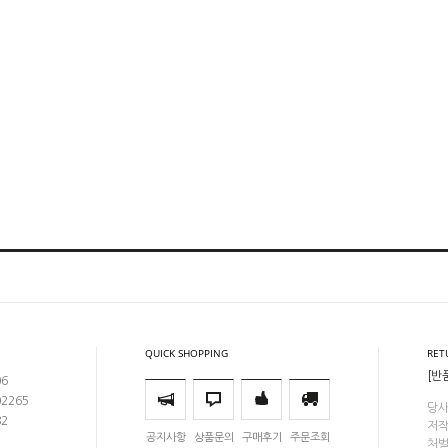
QUICK SHOPPING
RET
[반
06
02265
당사
82
저작
공지사항
상품문의
구매후기
주문조회
처벌