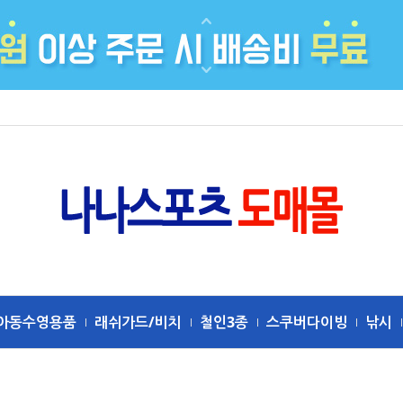
아동수영용품
래쉬가드/비치
철인3종
스쿠버다이빙
낚시