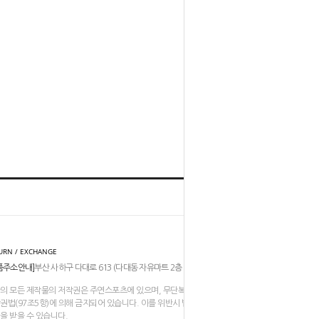
홈
TOP
URN / EXCHANGE
품주소안내]
부산 사하구 다대로 613 (다대동 자유마트 2층 206-211호)
의 모든 제작물의 저작권은 주연스포츠에 있으며, 무단복제나 도용은
권법(97조5항)에 의해 금지되어 있습니다. 이를 위반시 법적인
을 받을 수 있습니다.