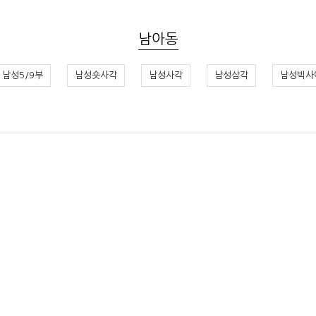
남아동
남성5/9부
남성숏사각
남성사각
남성삼각
남성빅사