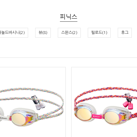
피닉스
아놀드바시니(2)
뷰(8)
스완스(2)
필로드(1)
후그