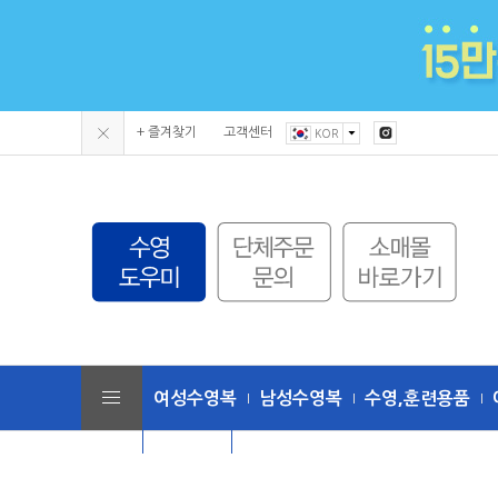
+ 즐겨찾기
고객센터
KOR
여성수영복
남성수영복
수영,훈련용품
단체수모
토네이도 (수영복/용품)