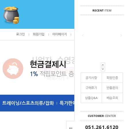
RECENT
ITEM
로그인
회원가입
마이페이지
주문조회
/
0
공지사항
회원인증
구매후기
반품문의
상품Q&A
배송조희
트레이닝/스포츠의류/잡화
특가판매
CUSTOMER
CENTER
051.261.6120