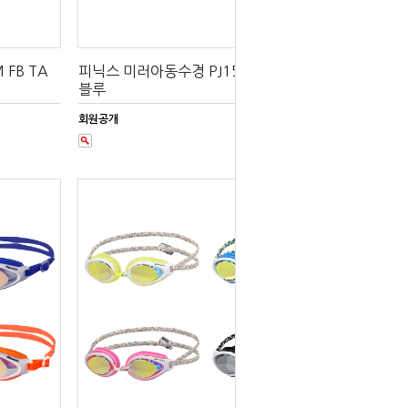
FB TA
피닉스 미러아동수경 PJ1505JM FB TA
블루
회원공개