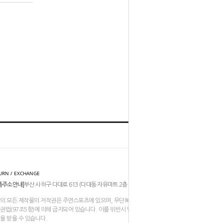
홈
TOP
URN / EXCHANGE
품주소안내]
부산 사하구 다대로 613 (다대동 자유마트 2층 206-211호)
의 모든 제작물의 저작권은 주연스포츠에 있으며, 무단복제나 도용은
권법(97조5항)에 의해 금지되어 있습니다. 이를 위반시 법적인
을 받을 수 있습니다.