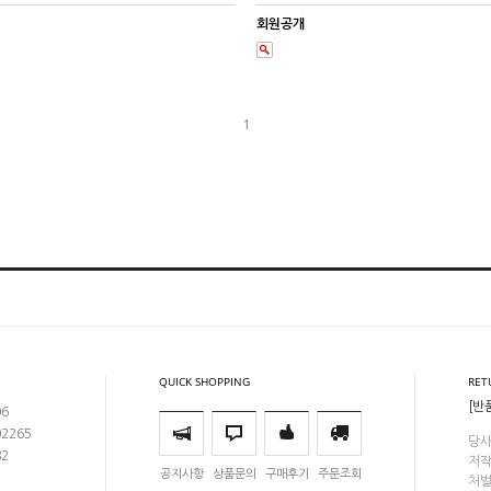
회원공개
1
QUICK SHOPPING
RET
[반
06
02265
당사
82
저작
공지사항
상품문의
구매후기
주문조회
처벌