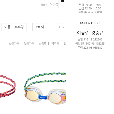
평일 09:00 - 18:00
>
>
>
Home
아동수영용품
아동수경
피닉스
점심 12:30 - 13:30
휴무 토,일 및 공휴일
BANK
ACCOUNT
아동 도수수경
토네이도
TS9
제이커스
예금주 : 강승규
농협 916-12-212806
국민 571502-96-102265
|
|
|
|
|
낮은가격
높은가격
상품명
제조사
판매순위
많이 본 상품
우리 221-08-015682