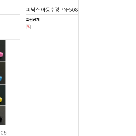
피닉스 아동수경 PN-508J
회원공개
506