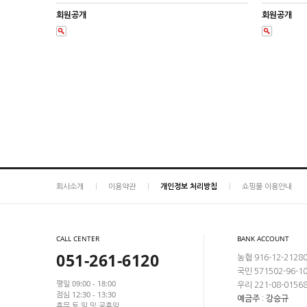
회원공개
회원공개
회사소개
이용약관
개인정보 처리방침
쇼핑몰 이용안내
CALL CENTER
BANK ACCOUNT
051-261-6120
농협 916-12-2128
국민 571502-96-1
평일 09:00 - 18:00
우리 221-08-0156
점심 12:30 - 13:30
예금주 : 강승규
휴무 토,일 및 공휴일