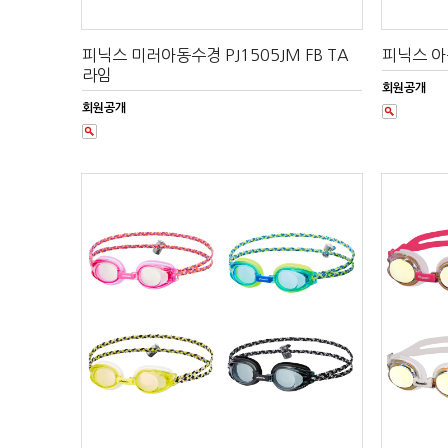
피닉스 미러아동수경 PJ1505JM FB TA
피닉스 아동
라임
회원공개
회원공개