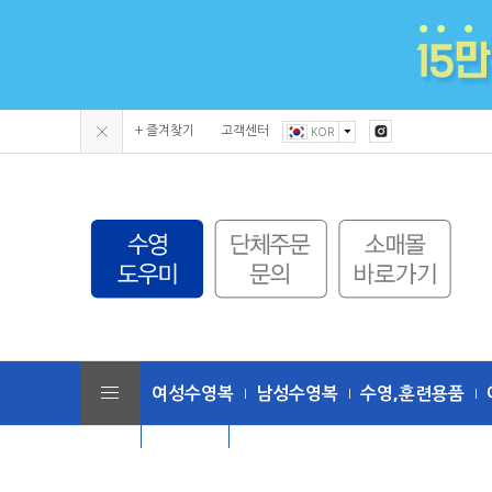
+ 즐겨찾기
고객센터
KOR
여성수영복
남성수영복
수영,훈련용품
단체수모
토네이도 (수영복/용품)