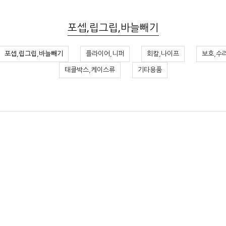
포셉,립그립,바늘빼기
포셉,립그립,바늘빼기
플라이어,니퍼
회칼,나이프
보호,수
태클박스,케이스류
기타용품