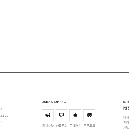
QUICK SHOPPING
RET
[반
06
02265
당사
82
저작
공지사항
상품문의
구매후기
주문조회
처벌