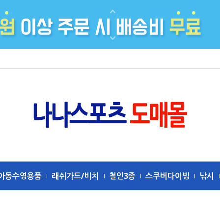
아동수영용품
래쉬가드/비치
철인3종
스쿠버다이빙
낚시