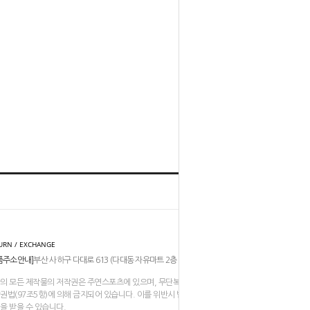
홈
TOP
URN / EXCHANGE
품주소안내]
부산 사하구 다대로 613 (다대동 자유마트 2층 206-211호)
의 모든 제작물의 저작권은 주연스포츠에 있으며, 무단복제나 도용은
권법(97조5항)에 의해 금지되어 있습니다. 이를 위반시 법적인
을 받을 수 있습니다.