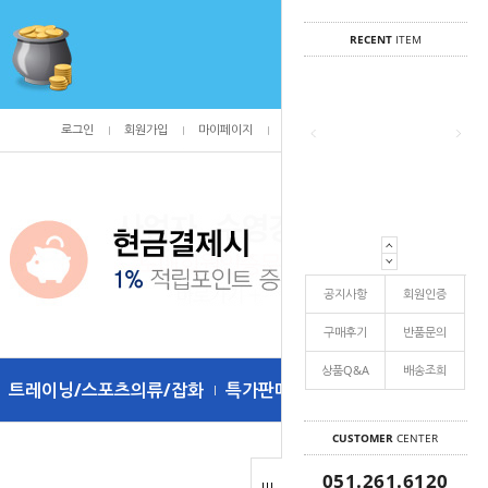
RECENT
ITEM
로그인
회원가입
마이페이지
주문조회
/
0
공지사항
회원인증
구매후기
반품문의
상품Q&A
배송조희
트레이닝/스포츠의류/잡화
특가판매
CUSTOMER
CENTER
051.261.6120