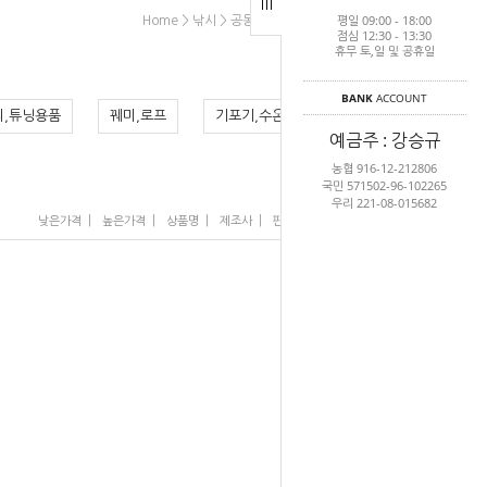
평일 09:00 - 18:00
>
>
>
Home
낚시
공동장비
포셉,립그립,바늘빼기
점심 12:30 - 13:30
휴무 토,일 및 공휴일
BANK
ACCOUNT
리,튜닝용품
꿰미,로프
기포기,수온계,저울
예금주 : 강승규
농협 916-12-212806
국민 571502-96-102265
우리 221-08-015682
|
|
|
|
|
낮은가격
높은가격
상품명
제조사
판매순위
많이 본 상품