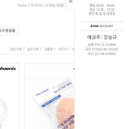
평일 09:00 - 18:00
>
>
>
Home
토네이도 (수영복/용품)
수영용품
실리콘캡/브라캡
점심 12:30 - 13:30
휴무 토,일 및 공휴일
BANK
ACCOUNT
타수영용품
예금주 : 강승규
농협 916-12-212806
국민 571502-96-102265
|
|
|
|
|
낮은가격
높은가격
상품명
제조사
판매순위
많이 본 상품
우리 221-08-015682