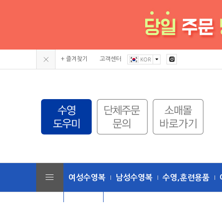
+ 즐겨찾기
고객센터
KOR
여성수영복
남성수영복
수영,훈련용품
단체수모
토네이도 (수영복/용품)