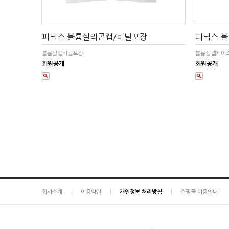
피닉스 볼륨실리콘캡/비닐포장
피닉스 
볼륨실캡비닐포장
볼륨실캡케이
회원공개
회원공개
회사소개
이용약관
개인정보 처리방침
쇼핑몰 이용안내