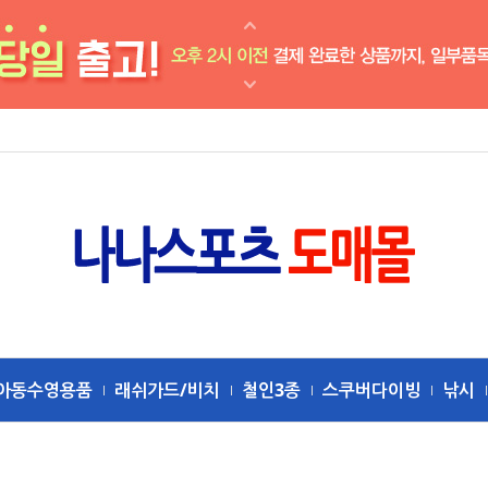
아동수영용품
래쉬가드/비치
철인3종
스쿠버다이빙
낚시