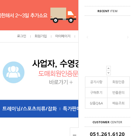
RECENT
ITEM
로그인
회원가입
마이페이지
주문조회
/
0
공지사항
회원인증
구매후기
반품문의
상품Q&A
배송조희
트레이닝/스포츠의류/잡화
특가판매
CUSTOMER
CENTER
051.261.6120