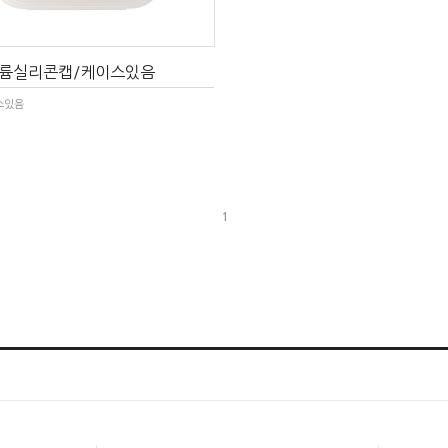
볼륨실리콘캡/케이스있음
스있음
1