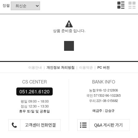
정렬
상품 준비중 입니다.
이용안내
|
|
이용약관
|
개인정보 처리방침
PC 버전
CS CENTER
BANK INFO
농협 916-12-212806
051.261.6120
국민 571502-96-102265
우리 221-08-015682
평일 09:00 ~ 18:00
점심 12:30 ~ 13:30
예금주 : 강승규
휴무 토/일 및 공휴일