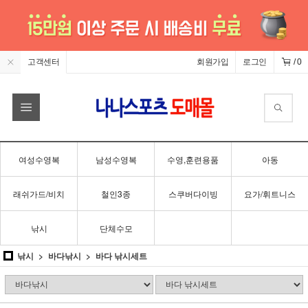
고객센터
회원가입
로그인
/
0
여성수영복
남성수영복
수영,훈련용품
아동
래쉬가드/비치
철인3종
스쿠버다이빙
요가/휘트니스
낚시
단체수모
낚시
바다낚시
바다 낚시세트