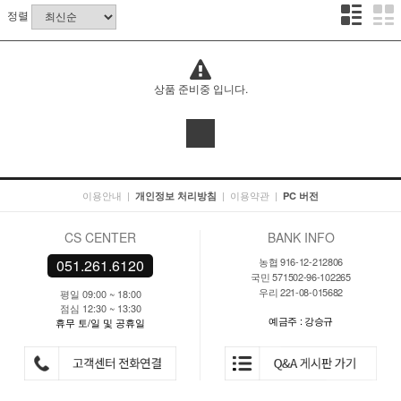
정렬
상품 준비중 입니다.
이용안내
|
|
이용약관
|
개인정보 처리방침
PC 버전
CS CENTER
BANK INFO
농협 916-12-212806
051.261.6120
국민 571502-96-102265
우리 221-08-015682
평일 09:00 ~ 18:00
점심 12:30 ~ 13:30
예금주 : 강승규
휴무 토/일 및 공휴일