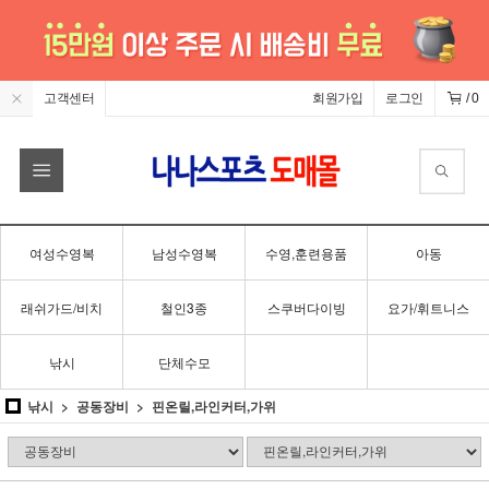
고객센터
회원가입
로그인
/
0
여성수영복
남성수영복
수영,훈련용품
아동
래쉬가드/비치
철인3종
스쿠버다이빙
요가/휘트니스
낚시
단체수모
낚시
공동장비
핀온릴,라인커터,가위