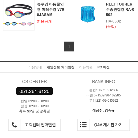
뷰수경 아동물안
REEF TOURER
경 미러수경 V76
수중관찰경 RA-0
0JASAM
502
회원공개
RA-0502
(품절)
1
이용안내
|
|
이용약관
|
개인정보 처리방침
PC 버전
CS CENTER
BANK INFO
농협 916-12-212806
051.261.6120
국민 571502-96-102265
우리 221-08-015682
평일 09:00 ~ 18:00
점심 12:30 ~ 13:30
예금주 : 강승규
휴무 토/일 및 공휴일