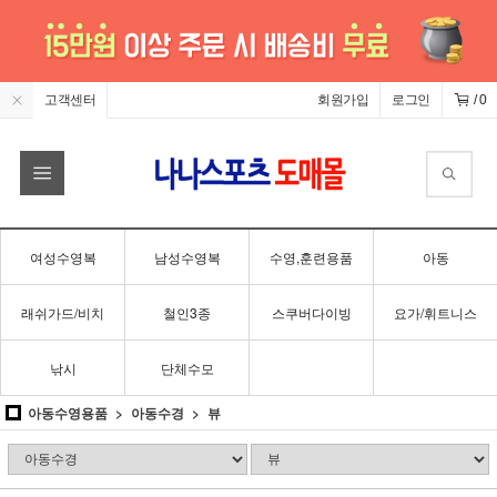
고객센터
회원가입
로그인
/
0
여성수영복
남성수영복
수영,훈련용품
아동
래쉬가드/비치
철인3종
스쿠버다이빙
요가/휘트니스
낚시
단체수모
아동수영용품
아동수경
뷰