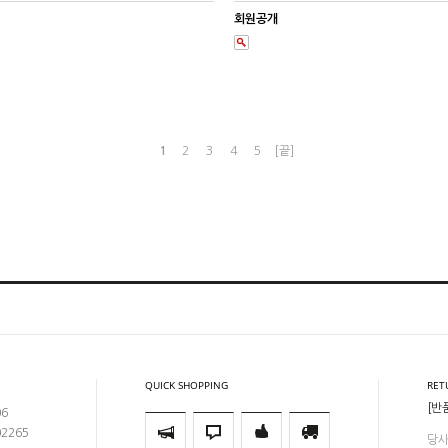
회원공개
1
2
3
4
5
[끝]
QUICK SHOPPING
RET
[반
06
02265
당사