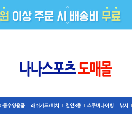
아동수영용품
래쉬가드/비치
철인3종
스쿠버다이빙
낚시