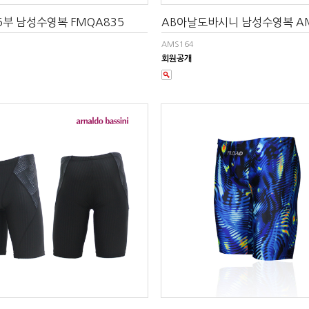
 5부 남성수영복 FMQA835
AB아날도바시니 남성수영복 AM
AMS164
회원공개