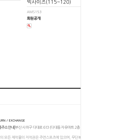
빅사이즈(115~120)
AMS153
회원공개
홈
TOP
URN / EXCHANGE
품주소안내]
부산 사하구 다대로 613 (다대동 자유마트 2층 206-211호)
의 모든 제작물의 저작권은 주연스포츠에 있으며, 무단복제나 도용은