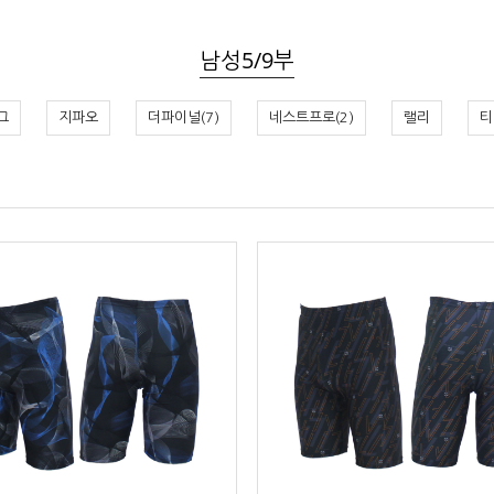
남성5/9부
그
지파오
더파이널(7)
네스트프로(2)
랠리
티