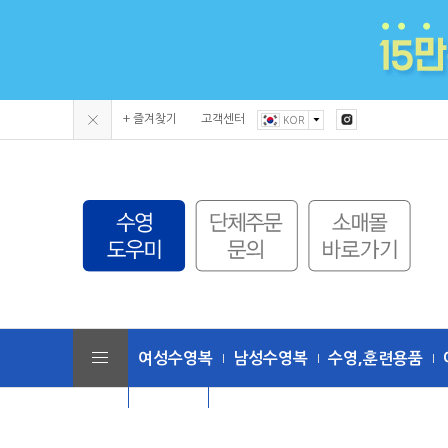
+ 즐겨찾기
고객센터
KOR
여성수영복
남성수영복
수영,훈련용품
단체수모
토네이도 (수영복/용품)