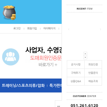
RECENT
ITEM
로그인
회원가입
마이페이지
주문조회
/
0
공지사항
회원인증
구매후기
반품문의
상품Q&A
배송조희
트레이닝/스포츠의류/잡화
특가판매
CUSTOMER
CENTER
051.261.6120