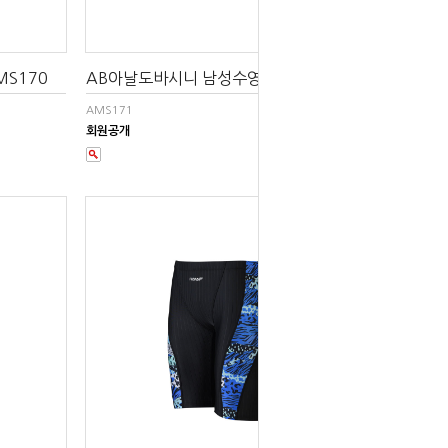
S170
AB아날도바시니 남성수영복 AMS171
AMS171
회원공개