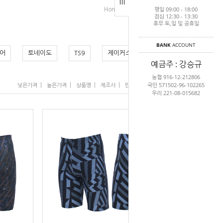
평일 09:00 - 18:00
>
>
Home
남성수영복
남성5/9부
점심 12:30 - 13:30
휴무 토,일 및 공휴일
BANK
ACCOUNT
어
토네이도
TS9
제이커스
예금주 : 강승규
농협 916-12-212806
국민 571502-96-102265
|
|
|
|
|
낮은가격
높은가격
상품명
제조사
판매순위
많이 본 상품
우리 221-08-015682