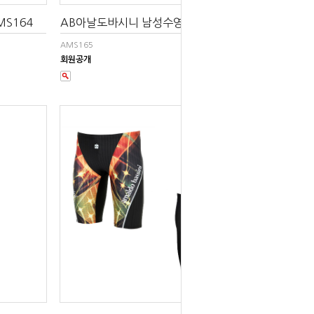
S164
AB아날도바시니 남성수영복 AMS165
AMS165
회원공개