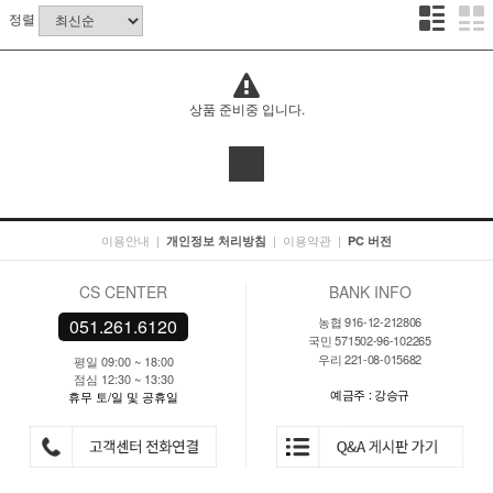
정렬
상품 준비중 입니다.
이용안내
|
|
이용약관
|
개인정보 처리방침
PC 버전
CS CENTER
BANK INFO
농협 916-12-212806
051.261.6120
국민 571502-96-102265
우리 221-08-015682
평일 09:00 ~ 18:00
점심 12:30 ~ 13:30
예금주 : 강승규
휴무 토/일 및 공휴일