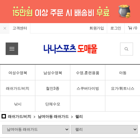
고객센터
회원가입
로그인
/
0
여성수영복
남성수영복
수영,훈련용품
아동
래쉬가드/비치
철인3종
스쿠버다이빙
요가/휘트니스
낚시
단체수모
래쉬가드/비치
남여아동 래쉬가드
랠리