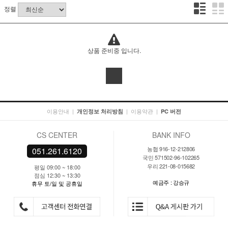
정렬
상품 준비중 입니다.
이용안내
|
|
이용약관
|
개인정보 처리방침
PC 버전
CS CENTER
BANK INFO
농협 916-12-212806
051.261.6120
국민 571502-96-102265
우리 221-08-015682
평일 09:00 ~ 18:00
점심 12:30 ~ 13:30
예금주 : 강승규
휴무 토/일 및 공휴일