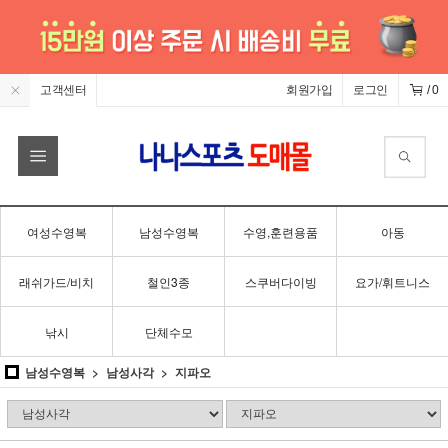
고객센터
회원가입
로그인
/
0
여성수영복
남성수영복
수영,훈련용품
아동
래쉬가드/비치
철인3종
스쿠버다이빙
요가/휘트니스
낚시
단체수모
남성수영복
남성사각
지파오