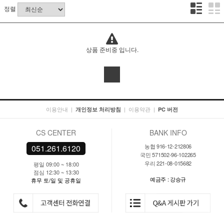
정렬
상품 준비중 입니다.
이용안내
|
|
이용약관
|
개인정보 처리방침
PC 버전
CS CENTER
BANK INFO
농협 916-12-212806
051.261.6120
국민 571502-96-102265
우리 221-08-015682
평일 09:00 ~ 18:00
점심 12:30 ~ 13:30
예금주 : 강승규
휴무 토/일 및 공휴일