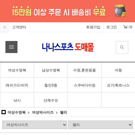
고객센터
회원가입
로그인
/
0
여성수영복
남성수영복
수영,훈련용품
아동
래쉬가드/비치
철인3종
스쿠버다이빙
요가/휘트니스
낚시
단체수모
여성수영복
여성빅사이즈
랠리