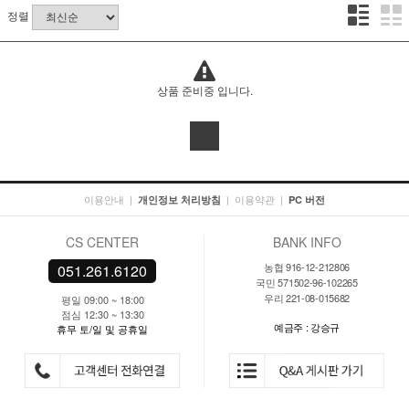
정렬
상품 준비중 입니다.
이용안내
|
|
이용약관
|
개인정보 처리방침
PC 버전
CS CENTER
BANK INFO
농협 916-12-212806
051.261.6120
국민 571502-96-102265
우리 221-08-015682
평일 09:00 ~ 18:00
점심 12:30 ~ 13:30
예금주 : 강승규
휴무 토/일 및 공휴일