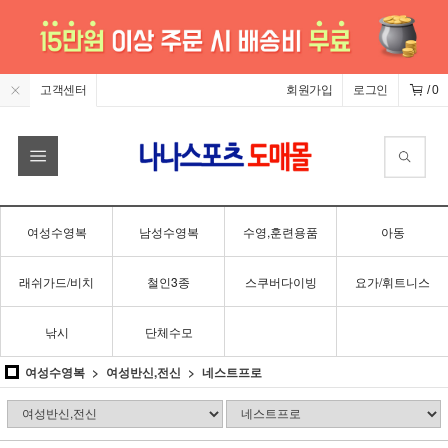
고객센터
회원가입
로그인
/
0
여성수영복
남성수영복
수영,훈련용품
아동
래쉬가드/비치
철인3종
스쿠버다이빙
요가/휘트니스
낚시
단체수모
여성수영복
여성반신,전신
네스트프로