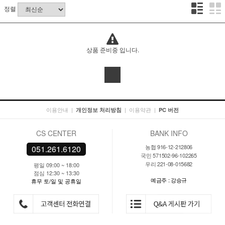
정렬
상품 준비중 입니다.
이용안내
|
|
이용약관
|
개인정보 처리방침
PC 버전
CS CENTER
BANK INFO
농협 916-12-212806
051.261.6120
국민 571502-96-102265
우리 221-08-015682
평일 09:00 ~ 18:00
점심 12:30 ~ 13:30
예금주 : 강승규
휴무 토/일 및 공휴일