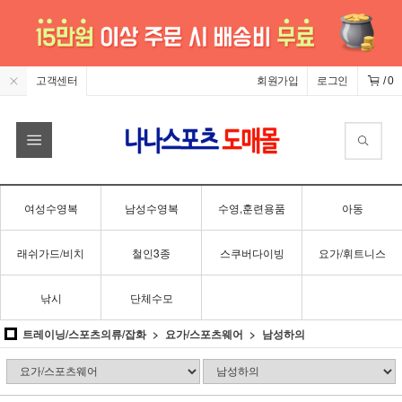
고객센터
회원가입
로그인
/
0
여성수영복
남성수영복
수영,훈련용품
아동
래쉬가드/비치
철인3종
스쿠버다이빙
요가/휘트니스
낚시
단체수모
트레이닝/스포츠의류/잡화
요가/스포츠웨어
남성하의