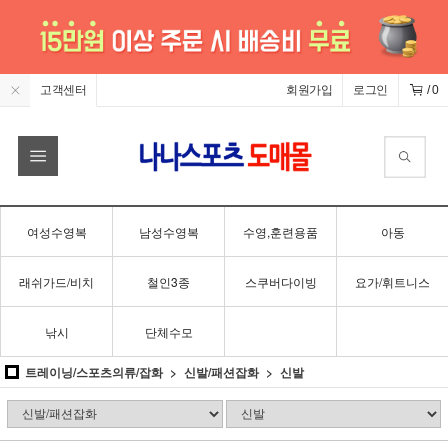
고객센터
회원가입
로그인
/
0
여성수영복
남성수영복
수영,훈련용품
아동
래쉬가드/비치
철인3종
스쿠버다이빙
요가/휘트니스
낚시
단체수모
트레이닝/스포츠의류/잡화
신발/패션잡화
신발