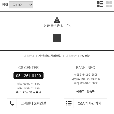
정렬
상품 준비중 입니다.
이용안내
|
|
이용약관
|
개인정보 처리방침
PC 버전
CS CENTER
BANK INFO
농협 916-12-212806
051.261.6120
국민 571502-96-102265
우리 221-08-015682
평일 09:00 ~ 18:00
점심 12:30 ~ 13:30
예금주 : 강승규
휴무 토/일 및 공휴일