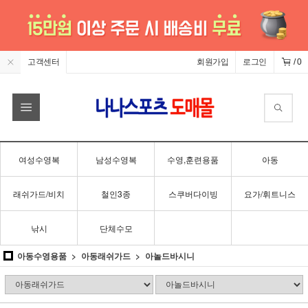
고객센터
회원가입
로그인
/
0
여성수영복
남성수영복
수영,훈련용품
아동
래쉬가드/비치
철인3종
스쿠버다이빙
요가/휘트니스
낚시
단체수모
아동수영용품
아동래쉬가드
아놀드바시니