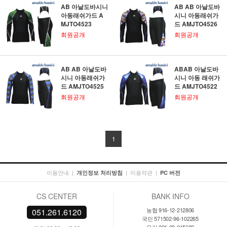
AB 아날도바시니
AB AB 아날도바
아동래쉬가드 A
시니 아동래쉬가
MJTO4523
드 AMJTO4526
회원공개
회원공개
AB AB 아날도바
ABAB 아날도바
시니 아동래쉬가
시니 아동 래쉬가
드 AMJTO4525
드 AMJTO4522
회원공개
회원공개
1
이용안내
|
|
이용약관
|
개인정보 처리방침
PC 버전
CS CENTER
BANK INFO
농협 916-12-212806
051.261.6120
국민 571502-96-102265
우리 221-08-015682