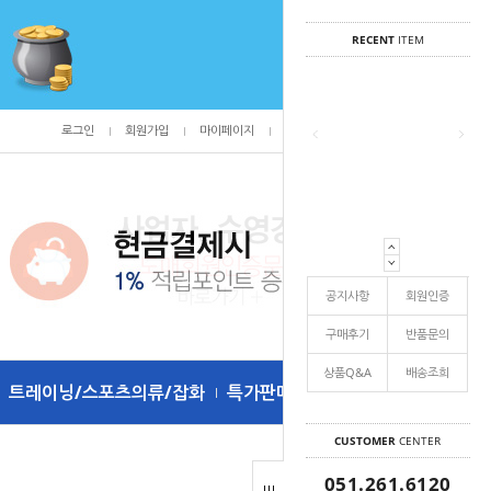
RECENT
ITEM
로그인
회원가입
마이페이지
주문조회
/
0
공지사항
회원인증
구매후기
반품문의
상품Q&A
배송조희
트레이닝/스포츠의류/잡화
특가판매
CUSTOMER
CENTER
051.261.6120