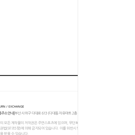
홈
TOP
URN / EXCHANGE
품주소안내]
부산 사하구 다대로 613 (다대동 자유마트 2층 206-211호)
의 모든 제작물의 저작권은 주연스포츠에 있으며, 무단복제나 도용은
권법(97조5항)에 의해 금지되어 있습니다. 이를 위반시 법적인
을 받을 수 있습니다.