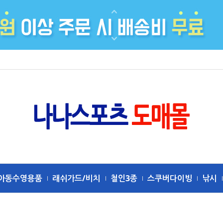
아동수영용품
래쉬가드/비치
철인3종
스쿠버다이빙
낚시