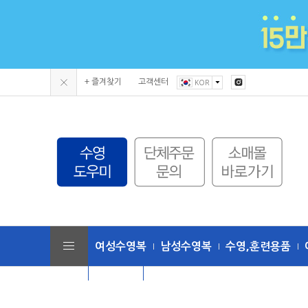
+ 즐겨찾기
고객센터
KOR
여성수영복
남성수영복
수영,훈련용품
단체수모
토네이도 (수영복/용품)