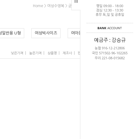
평일 09:00 - 18:00
>
>
>
Home
여성수영복
균일가수영복
여성세미선수용
점심 12:30 - 13:30
휴무 토,일 및 공휴일
BANK
ACCOUNT
성일반용 U형
여성빅사이즈
여아동
예금주 : 강승규
농협 916-12-212806
국민 571502-96-102265
|
|
|
|
|
낮은가격
높은가격
상품명
제조사
판매순위
많이 본 상품
우리 221-08-015682