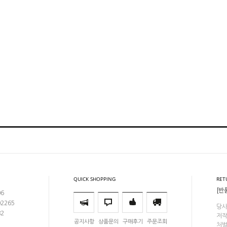
QUICK SHOPPING
RET
[반
06
02265
당사
82
저작
공지사항
상품문의
구매후기
주문조회
처벌