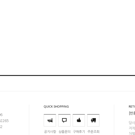
QUICK SHOPPING
RET
[반
06
02265
당사
82
저작
공지사항
상품문의
구매후기
주문조회
처벌