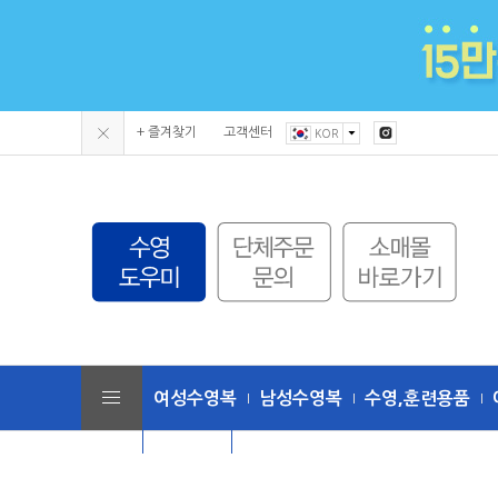
+ 즐겨찾기
고객센터
KOR
여성수영복
남성수영복
수영,훈련용품
단체수모
토네이도 (수영복/용품)