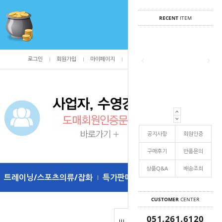
RECENT
ITEM
로그인
회원가입
마이페이지
주문조회
/
0
공지사항
회원인증
구매후기
반품문의
상품Q&A
배송조희
트레이닝/스포츠의류/잡화
특가판매
CUSTOMER
CENTER
051.261.6120