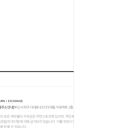
홈
TOP
URN / EXCHANGE
품주소안내]
부산 사하구 다대로 613 (다대동 자유마트 2층 206-211호)
의 모든 제작물의 저작권은 주연스포츠에 있으며, 무단복제나 도용은
권법(97조5항)에 의해 금지되어 있습니다. 이를 위반시 법적인
을 받을 수 있습니다.