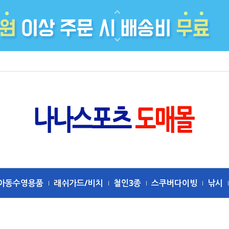
아동수영용품
래쉬가드/비치
철인3종
스쿠버다이빙
낚시