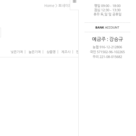
평일 09:00 - 18:00
>
>
Home
토네이도 (수영복/용품)
아동수영복
점심 12:30 - 13:30
휴무 토,일 및 공휴일
BANK
ACCOUNT
예금주 : 강승규
농협 916-12-212806
국민 571502-96-102265
|
|
|
|
|
낮은가격
높은가격
상품명
제조사
판매순위
많이 본 상품
우리 221-08-015682