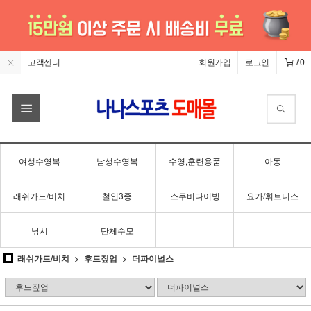
고객센터
회원가입
로그인
/
0
여성수영복
남성수영복
수영,훈련용품
아동
래쉬가드/비치
철인3종
스쿠버다이빙
요가/휘트니스
낚시
단체수모
래쉬가드/비치
후드짚업
더파이널스