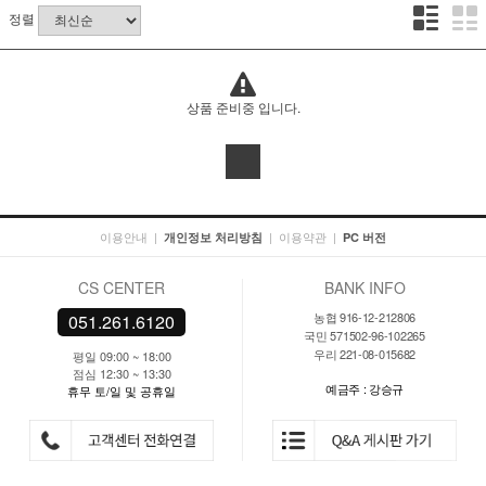
정렬
상품 준비중 입니다.
이용안내
|
|
이용약관
|
개인정보 처리방침
PC 버전
CS CENTER
BANK INFO
농협 916-12-212806
051.261.6120
국민 571502-96-102265
우리 221-08-015682
평일 09:00 ~ 18:00
점심 12:30 ~ 13:30
예금주 : 강승규
휴무 토/일 및 공휴일