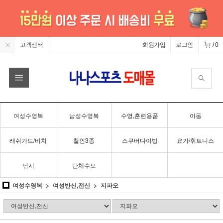
고객센터
회원가입
로그인
/
0
여성수영복
남성수영복
수영,훈련용품
아동
래쉬가드/비치
철인3종
스쿠버다이빙
요가/휘트니스
낚시
단체수모
여성수영복
여성반신,전신
지파오