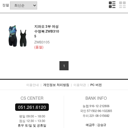
정렬
지파오 3부 여성
수영복 ZWB310
5
ZWB3105
(품절)
1
이용안내
|
|
이용약관
|
개인정보 처리방침
PC 버전
CS CENTER
BANK INFO
농협 916-12-212806
051.261.6120
국민 571502-96-102265
우리 221-08-015682
평일 09:00 ~ 18:00
점심 12:30 ~ 13:30
예금주 : 강승규
휴무 토/일 및 공휴일