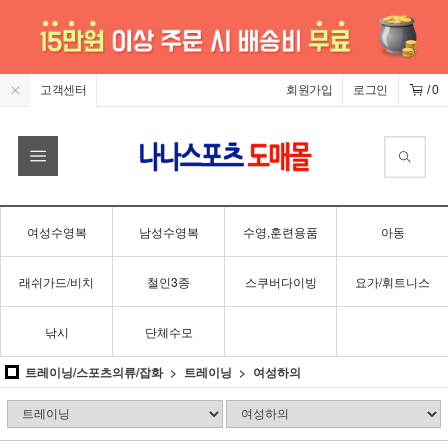
고객센터
회원가입
로그인
/
0
여성수영복
남성수영복
수영,훈련용품
아동
래쉬가드/비치
철인3종
스쿠버다이빙
요가/휘트니스
낚시
단체수모
트레이닝/스포츠의류/잡화
트레이닝
여성하의