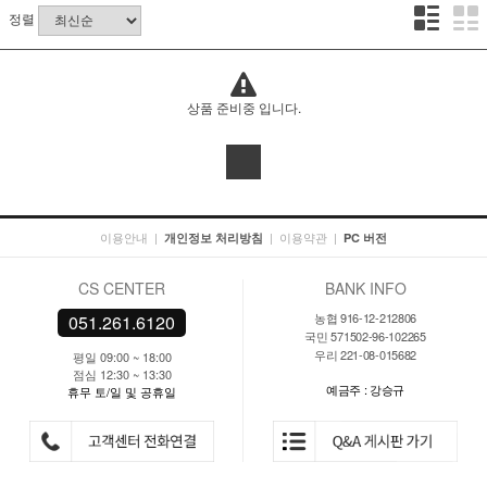
정렬
상품 준비중 입니다.
이용안내
|
|
이용약관
|
개인정보 처리방침
PC 버전
CS CENTER
BANK INFO
농협 916-12-212806
051.261.6120
국민 571502-96-102265
우리 221-08-015682
평일 09:00 ~ 18:00
점심 12:30 ~ 13:30
예금주 : 강승규
휴무 토/일 및 공휴일