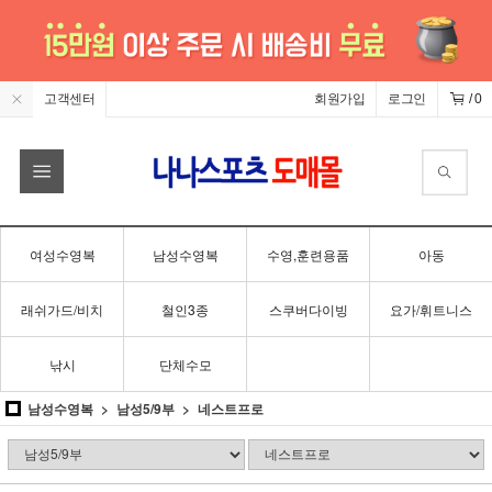
고객센터
회원가입
로그인
/
0
여성수영복
남성수영복
수영,훈련용품
아동
래쉬가드/비치
철인3종
스쿠버다이빙
요가/휘트니스
낚시
단체수모
남성수영복
남성5/9부
네스트프로