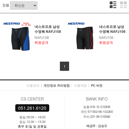
정렬
네스트프로 남성
네스트프로 남성
수영복 NAFJ108
수영복 NAFJ106
NAFJ108
NAFJ106
회원공개
회원공개
1
이용안내
|
|
이용약관
|
개인정보 처리방침
PC 버전
CS CENTER
BANK INFO
농협 916-12-212806
051.261.6120
국민 571502-96-102265
우리 221-08-015682
평일 09:00 ~ 18:00
점심 12:30 ~ 13:30
예금주 : 강승규
휴무 토/일 및 공휴일