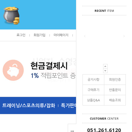
RECENT
ITEM
로그인
회원가입
마이페이지
주문조회
/
0
공지사항
회원인증
구매후기
반품문의
상품Q&A
배송조희
트레이닝/스포츠의류/잡화
특가판매
CUSTOMER
CENTER
051.261.6120