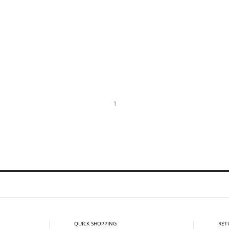
1
QUICK SHOPPING
RET