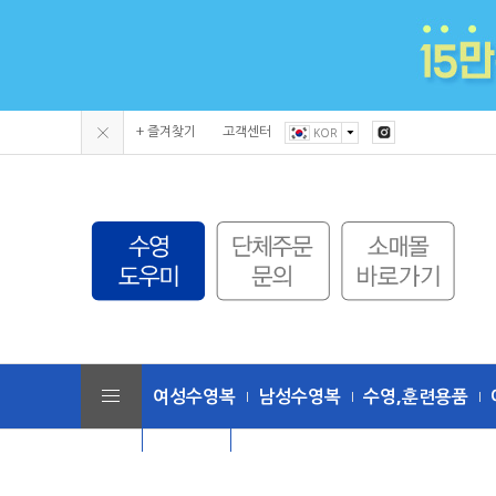
+ 즐겨찾기
고객센터
KOR
여성수영복
남성수영복
수영,훈련용품
단체수모
토네이도 (수영복/용품)