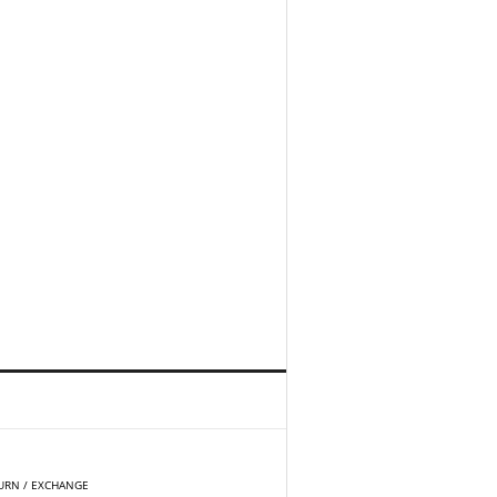
홈
TOP
URN / EXCHANGE