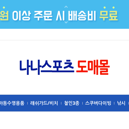
아동수영용품
래쉬가드/비치
철인3종
스쿠버다이빙
낚시