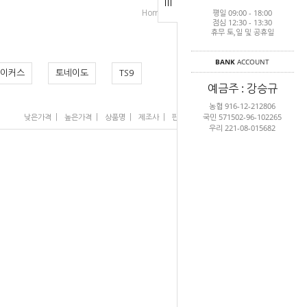
평일 09:00 - 18:00
>
>
Home
여성수영복
여성선수용
점심 12:30 - 13:30
휴무 토,일 및 공휴일
BANK
ACCOUNT
이커스
토네이도
TS9
예금주 : 강승규
농협 916-12-212806
국민 571502-96-102265
|
|
|
|
|
낮은가격
높은가격
상품명
제조사
판매순위
많이 본 상품
우리 221-08-015682