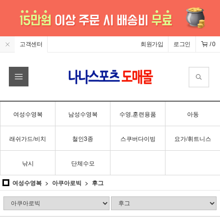
고객센터
회원가입
로그인
/
0
여성수영복
남성수영복
수영,훈련용품
아동
래쉬가드/비치
철인3종
스쿠버다이빙
요가/휘트니스
낚시
단체수모
여성수영복
아쿠아로빅
후그