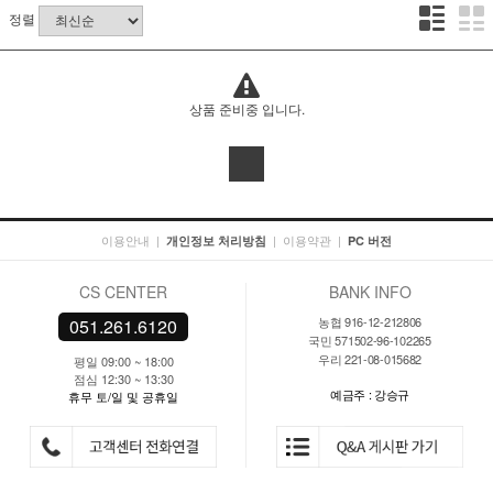
정렬
상품 준비중 입니다.
이용안내
|
|
이용약관
|
개인정보 처리방침
PC 버전
CS CENTER
BANK INFO
농협 916-12-212806
051.261.6120
국민 571502-96-102265
우리 221-08-015682
평일 09:00 ~ 18:00
점심 12:30 ~ 13:30
예금주 : 강승규
휴무 토/일 및 공휴일