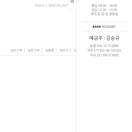
평일 09:00 - 18:00
>
>
>
Home
래쉬가드/비치
비치반바지,레깅스
남성
점심 12:30 - 13:30
휴무 토,일 및 공휴일
BANK
ACCOUNT
예금주 : 강승규
농협 916-12-212806
국민 571502-96-102265
|
|
|
|
|
낮은가격
높은가격
상품명
제조사
판매순위
많이 본 상품
우리 221-08-015682