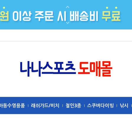
아동수영용품
래쉬가드/비치
철인3종
스쿠버다이빙
낚시