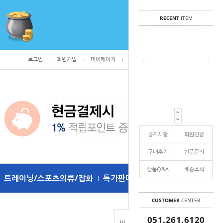
RECENT
ITEM
로그인
회원가입
마이페이지
주문조회
/
0
공지사항
회원인증
구매후기
반품문의
상품Q&A
배송조희
트레이닝/스포츠의류/잡화
특가판매
CUSTOMER
CENTER
051.261.6120