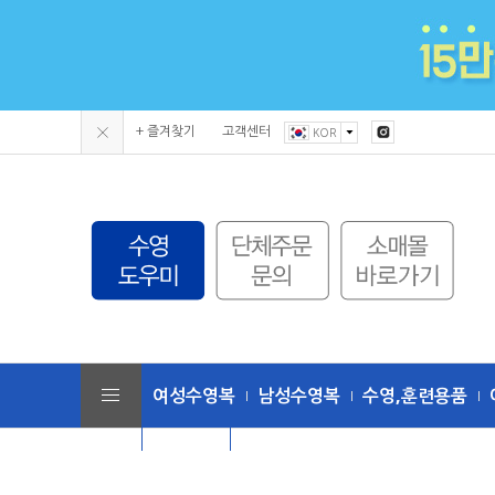
+ 즐겨찾기
고객센터
KOR
여성수영복
남성수영복
수영,훈련용품
단체수모
토네이도 (수영복/용품)