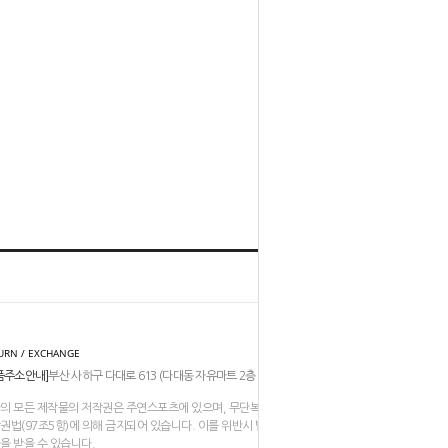
홈
TOP
URN / EXCHANGE
품주소안내]
부산 사하구 다대로 613 (다대동 자유마트 2층 206-211호)
의 모든 제작물의 저작권은 주연스포츠에 있으며, 무단복제나 도용은
권법(97조5항)에 의해 금지되어 있습니다. 이를 위반시 법적인
을 받을 수 있습니다.