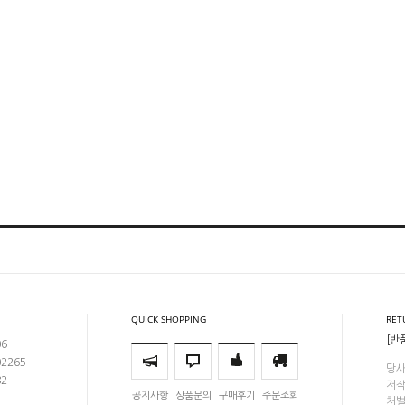
QUICK SHOPPING
RET
[반
06
02265
당사
82
저작
공지사항
상품문의
구매후기
주문조회
처벌