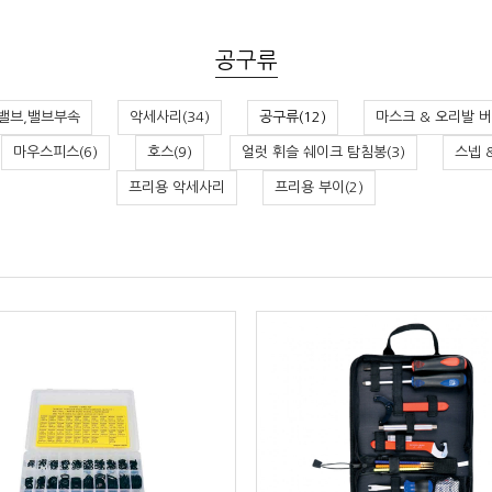
공구류
밸브,밸브부속
악세사리(34)
공구류(12)
마스크 & 오리발 버
마우스피스(6)
호스(9)
얼럿 휘슬 쉐이크 탐침봉(3)
스넵 
프리용 악세사리
프리용 부이(2)