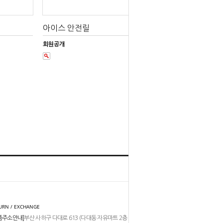
아이스 안전릴
회원공개
홈
TOP
URN / EXCHANGE
품주소안내]
부산 사하구 다대로 613 (다대동 자유마트 2층 206-211호)