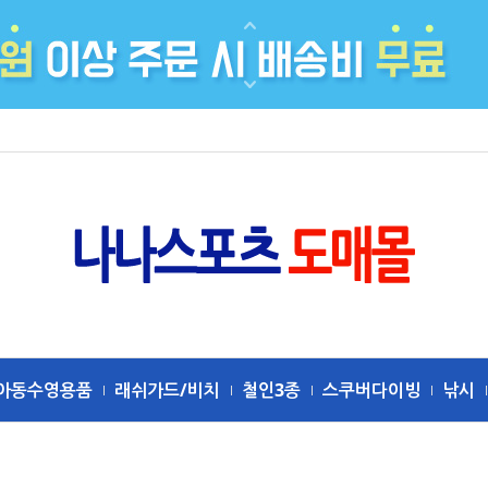
아동수영용품
래쉬가드/비치
철인3종
스쿠버다이빙
낚시