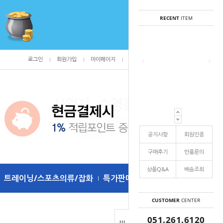
RECENT
ITEM
로그인
회원가입
마이페이지
주문조회
/
0
공지사항
회원인증
구매후기
반품문의
상품Q&A
배송조희
트레이닝/스포츠의류/잡화
특가판매
CUSTOMER
CENTER
051.261.6120