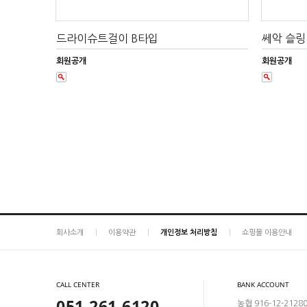
드라이슈트걸이 B타입
쎄악 슬링
회원공개
회원공개
회사소개
이용약관
개인정보 처리방침
쇼핑몰 이용안내
CALL CENTER
BANK ACCOUNT
051-261-6120
농협 916-12-2128