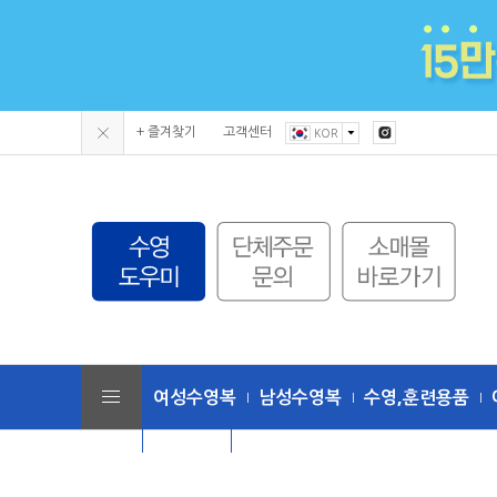
+ 즐겨찾기
고객센터
KOR
여성수영복
남성수영복
수영,훈련용품
단체수모
토네이도 (수영복/용품)