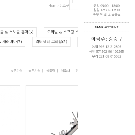
평일 09:00 - 18:00
>
>
>
Home
스쿠버다이빙
악세사리
공구류
점심 12:30 - 13:30
휴무 토,일 및 공휴일
BANK
ACCOUNT
클 & 스노클 홀더(5)
오리발 & 스프링 스트랩(1)
예금주 : 강승규
& 캐러비나(7)
리터렉터 고리용(2)
릴(7)
농협 916-12-212806
국민 571502-96-102265
우리 221-08-015682
|
|
|
|
|
낮은가격
높은가격
상품명
제조사
판매순위
많이 본 상품