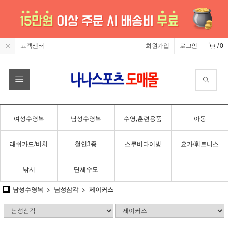
고객센터
회원가입
로그인
/
0
여성수영복
남성수영복
수영,훈련용품
아동
래쉬가드/비치
철인3종
스쿠버다이빙
요가/휘트니스
낚시
단체수모
남성수영복
남성삼각
제이커스