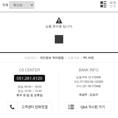
정렬
상품 준비중 입니다.
이용안내
|
|
이용약관
|
개인정보 처리방침
PC 버전
CS CENTER
BANK INFO
농협 916-12-212806
051.261.6120
국민 571502-96-102265
우리 221-08-015682
평일 09:00 ~ 18:00
점심 12:30 ~ 13:30
예금주 : 강승규
휴무 토/일 및 공휴일