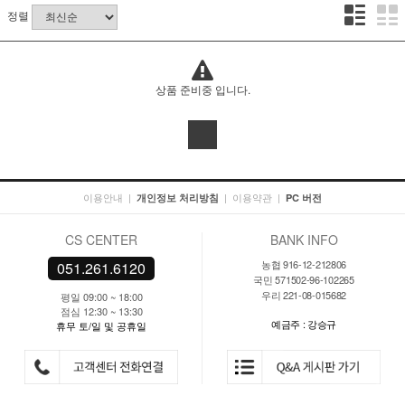
정렬
상품 준비중 입니다.
이용안내
|
|
이용약관
|
개인정보 처리방침
PC 버전
CS CENTER
BANK INFO
농협 916-12-212806
051.261.6120
국민 571502-96-102265
우리 221-08-015682
평일 09:00 ~ 18:00
점심 12:30 ~ 13:30
예금주 : 강승규
휴무 토/일 및 공휴일