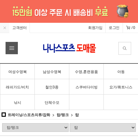
고객센터
회원가입
로그인
/
0
여성수영복
남성수영복
수영,훈련용품
아동
래쉬가드/비치
철인3종
스쿠버다이빙
요가/휘트니스
낚시
단체수모
트레이닝/스포츠의류/잡화
탑/탱크
탑