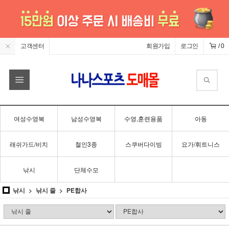
고객센터
회원가입
로그인
/
0
여성수영복
남성수영복
수영,훈련용품
아동
래쉬가드/비치
철인3종
스쿠버다이빙
요가/휘트니스
낚시
단체수모
낚시
낚시 줄
PE합사