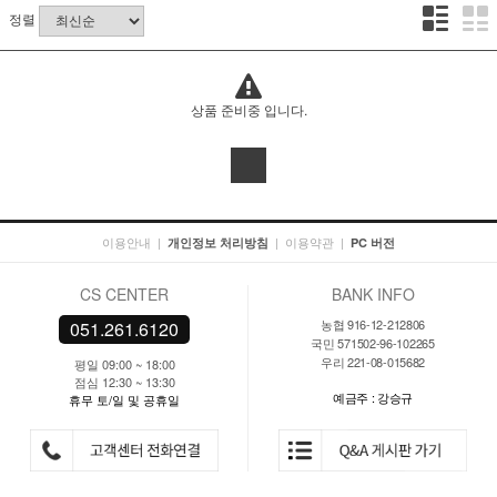
정렬
상품 준비중 입니다.
이용안내
|
|
이용약관
|
개인정보 처리방침
PC 버전
CS CENTER
BANK INFO
농협 916-12-212806
051.261.6120
국민 571502-96-102265
우리 221-08-015682
평일 09:00 ~ 18:00
점심 12:30 ~ 13:30
예금주 : 강승규
휴무 토/일 및 공휴일