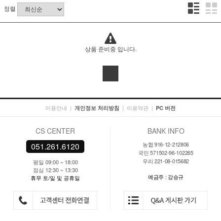
정렬
상품 준비중 입니다.
이용안내
|
|
이용약관
|
개인정보 처리방침
PC 버전
CS CENTER
BANK INFO
농협 916-12-212806
051.261.6120
국민 571502-96-102265
우리 221-08-015682
평일 09:00 ~ 18:00
점심 12:30 ~ 13:30
예금주 : 강승규
휴무 토/일 및 공휴일