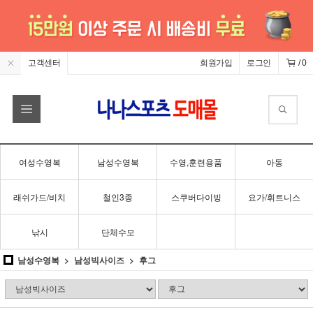
고객센터
회원가입
로그인
/
0
여성수영복
남성수영복
수영,훈련용품
아동
래쉬가드/비치
철인3종
스쿠버다이빙
요가/휘트니스
낚시
단체수모
남성수영복
남성빅사이즈
후그