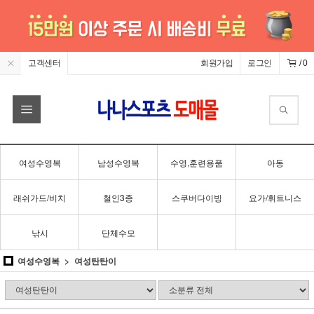
고객센터
회원가입
로그인
/
0
여성수영복
남성수영복
수영,훈련용품
아동
래쉬가드/비치
철인3종
스쿠버다이빙
요가/휘트니스
낚시
단체수모
여성수영복
여성탄탄이