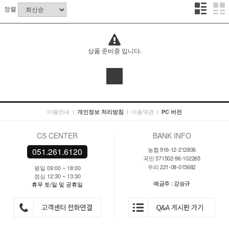
정렬
상품 준비중 입니다.
이용안내
|
|
이용약관
|
개인정보 처리방침
PC 버전
CS CENTER
BANK INFO
농협 916-12-212806
051.261.6120
국민 571502-96-102265
우리 221-08-015682
평일 09:00 ~ 18:00
점심 12:30 ~ 13:30
예금주 : 강승규
휴무 토/일 및 공휴일