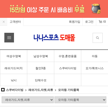
고객센터
회원가입
로그인
/
0
여성수영복
남성수영복
수영,훈련용품
아동
래쉬가드/비치
철인3종
스쿠버다이빙
요가/휘트니스
낚시
단체수모
스쿠버다이빙
래쉬가드,자켓,의류
모자등 기타품목