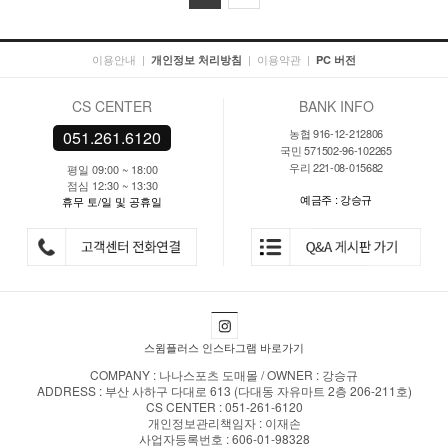
이용안내
|
|
이용약관
|
개인정보 처리방침
PC 버전
CS CENTER
BANK INFO
농협 916-12-212806
051.261.6120
국민 571502-96-102265
우리 221-08-015682
평일 09:00 ~ 18:00
점심 12:30 ~ 13:30
예금주 : 강승규
휴무 토/일 및 공휴일
스윔플러스 인스타그램 바로가기
COMPANY : 나나스포츠 도매몰 / OWNER : 강승규
ADDRESS : 부산 사하구 다대로 613 (다대동 자유마트 2층 206-211호)
CS CENTER : 051-261-6120
개인정보관리책임자 : 이재손
사업자등록번호 : 606-01-98328