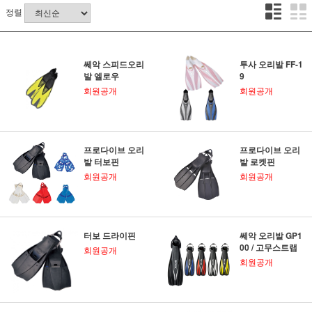
정렬
쎄악 스피드오리
투사 오리발 FF-1
발 엘로우
9
회원공개
회원공개
프로다이브 오리
프로다이브 오리
발 터보핀
발 로켓핀
회원공개
회원공개
터보 드라이핀
쎄악 오리발 GP1
00 / 고무스트랩
회원공개
회원공개