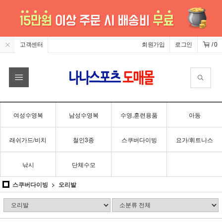
고객센터
회원가입
로그인
/
0
여성수영복
남성수영복
수영,훈련용품
아동
래쉬가드/비치
철인3종
스쿠버다이빙
요가/휘트니스
낚시
단체수모
스쿠버다이빙
오리발