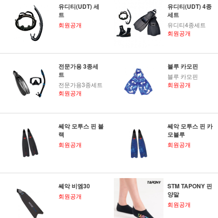
유디티(UDT) 세
유디티(UDT) 4종
트
세트
회원공개
유디티4종세트
회원공개
전문가용 3종세
블루 카모핀
트
블루 카모핀
전문가용3종세트
회원공개
회원공개
쎄악 모투스 핀 블
쎄악 모투스 핀 카
랙
모블루
회원공개
회원공개
쎄악 비엠30
STM TAPONY 핀
양말
회원공개
회원공개