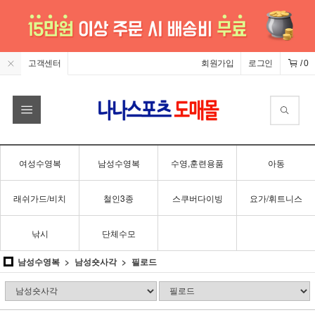
고객센터
회원가입
로그인
/
0
여성수영복
남성수영복
수영,훈련용품
아동
래쉬가드/비치
철인3종
스쿠버다이빙
요가/휘트니스
낚시
단체수모
남성수영복
남성숏사각
필로드