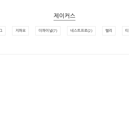
제이커스
그
지파오
더파이널(7)
네스트프로(2)
랠리
티