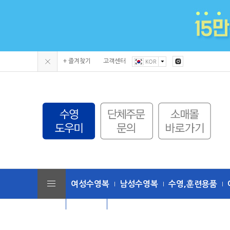
+ 즐겨찾기
고객센터
KOR
여성수영복
남성수영복
수영,훈련용품
단체수모
토네이도 (수영복/용품)