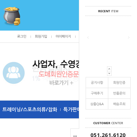
RECENT
ITEM
로그인
회원가입
마이페이지
주문조회
/
0
공지사항
회원인증
구매후기
반품문의
상품Q&A
배송조희
트레이닝/스포츠의류/잡화
특가판매
CUSTOMER
CENTER
051.261.6120