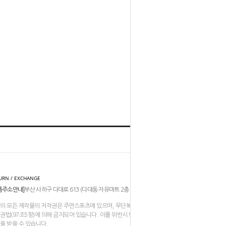
홈
TOP
URN / EXCHANGE
품주소안내]
부산 사하구 다대로 613 (다대동 자유마트 2층 206-211호)
의 모든 제작물의 저작권은 주연스포츠에 있으며, 무단복제나 도용은
권법(97조5항)에 의해 금지되어 있습니다. 이를 위반시 법적인
을 받을 수 있습니다.