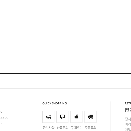
QUICK SHOPPING
RET
[반
06
02265
당사
82
저작
공지사항
상품문의
구매후기
주문조회
처벌