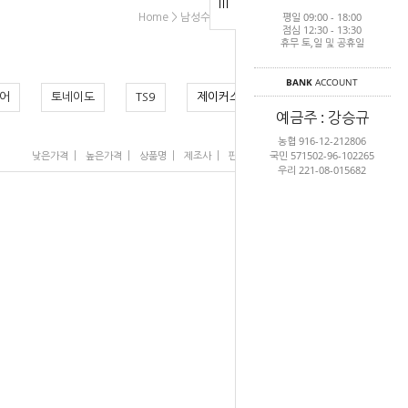
평일 09:00 - 18:00
>
>
>
Home
남성수영복
남성5/9부
제이커스
점심 12:30 - 13:30
휴무 토,일 및 공휴일
BANK
ACCOUNT
어
토네이도
TS9
제이커스
예금주 : 강승규
농협 916-12-212806
국민 571502-96-102265
|
|
|
|
|
낮은가격
높은가격
상품명
제조사
판매순위
많이 본 상품
우리 221-08-015682