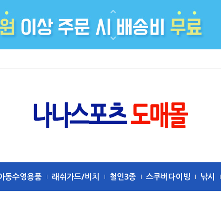
아동수영용품
래쉬가드/비치
철인3종
스쿠버다이빙
낚시