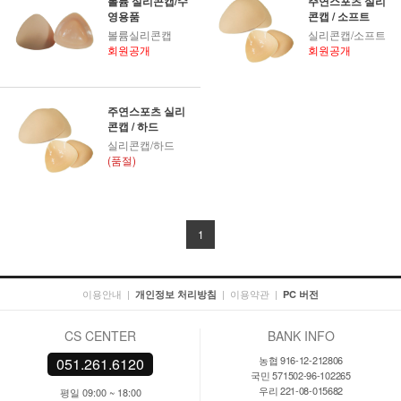
볼륨 실리콘캡/수
주연스포츠 실리
영용품
콘캡 / 소프트
볼륨실리콘캡
실리콘캡/소프트
회원공개
회원공개
주연스포츠 실리
콘캡 / 하드
실리콘캡/하드
(품절)
1
이용안내
|
|
이용약관
|
개인정보 처리방침
PC 버전
CS CENTER
BANK INFO
농협 916-12-212806
051.261.6120
국민 571502-96-102265
우리 221-08-015682
평일 09:00 ~ 18:00