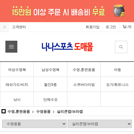
고객센터
회원가입
로그인
/
0
여성수영복
남성수영복
수영,훈련용품
아동
래쉬가드/비치
철인3종
스쿠버다이빙
요가/휘트니스
낚시
단체수모
수영,훈련용품
수영용품
실리콘캡/브라캡