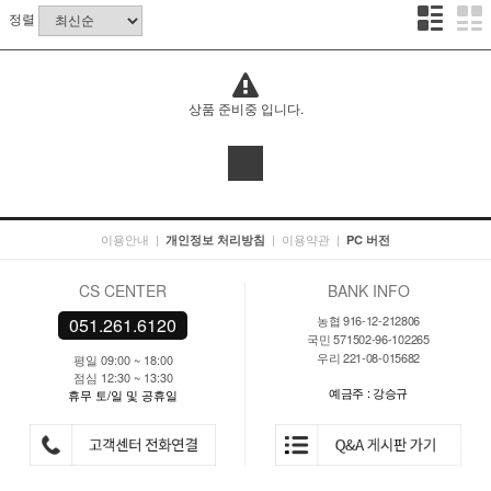
정렬
상품 준비중 입니다.
이용안내
|
|
이용약관
|
개인정보 처리방침
PC 버전
CS CENTER
BANK INFO
농협 916-12-212806
051.261.6120
국민 571502-96-102265
우리 221-08-015682
평일 09:00 ~ 18:00
점심 12:30 ~ 13:30
예금주 : 강승규
휴무 토/일 및 공휴일