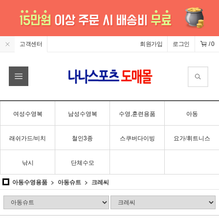
고객센터
회원가입
로그인
/
0
여성수영복
남성수영복
수영,훈련용품
아동
래쉬가드/비치
철인3종
스쿠버다이빙
요가/휘트니스
낚시
단체수모
아동수영용품
아동슈트
크레씨