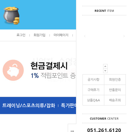
RECENT
ITEM
로그인
회원가입
마이페이지
주문조회
/
0
공지사항
회원인증
구매후기
반품문의
상품Q&A
배송조희
트레이닝/스포츠의류/잡화
특가판매
CUSTOMER
CENTER
051.261.6120