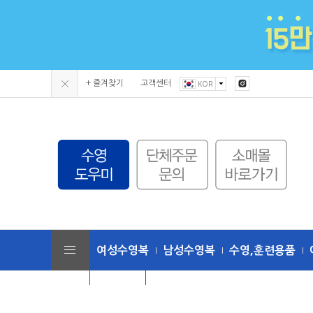
+ 즐겨찾기
고객센터
KOR
여성수영복
남성수영복
수영,훈련용품
단체수모
토네이도 (수영복/용품)