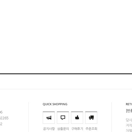
QUICK SHOPPING
RET
[반
06
02265
당사
82
저작
공지사항
상품문의
구매후기
주문조회
처벌