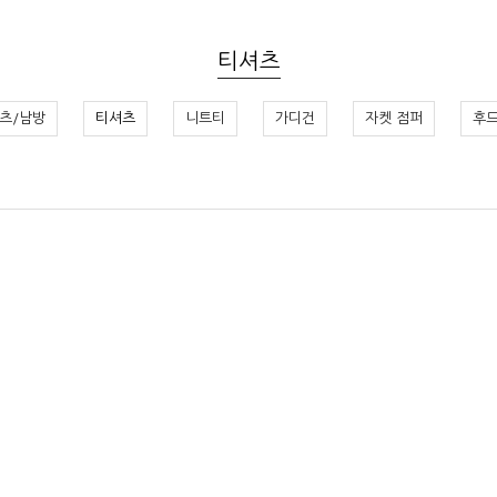
티셔츠
츠/남방
티셔츠
니트티
가디건
자켓 점퍼
후