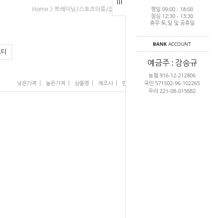
평일 09:00 - 18:00
>
>
>
Home
트레이닝/스포츠의류/잡화
남성 의류 상의
티셔츠
점심 12:30 - 13:30
휴무 토,일 및 공휴일
BANK
ACCOUNT
드티
예금주 : 강승규
농협 916-12-212806
국민 571502-96-102265
|
|
|
|
|
낮은가격
높은가격
상품명
제조사
판매순위
많이 본 상품
우리 221-08-015682