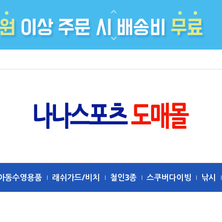
아동수영용품
래쉬가드/비치
철인3종
스쿠버다이빙
낚시