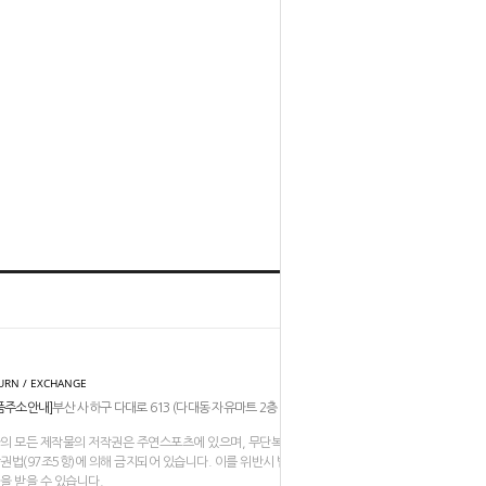
홈
TOP
URN / EXCHANGE
품주소안내]
부산 사하구 다대로 613 (다대동 자유마트 2층 206-211호)
의 모든 제작물의 저작권은 주연스포츠에 있으며, 무단복제나 도용은
권법(97조5항)에 의해 금지되어 있습니다. 이를 위반시 법적인
을 받을 수 있습니다.